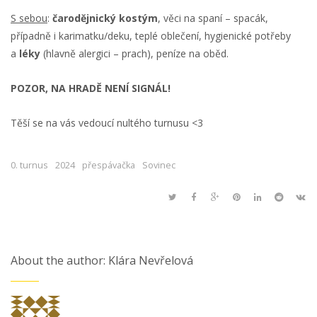
S sebou
:
čarodějnický kostým
, věci na spaní – spacák,
případně i karimatku/deku, teplé oblečení, hygienické potřeby
a
léky
(hlavně alergici – prach), peníze na oběd.
POZOR, NA HRADĚ NENÍ SIGNÁL!
Těší se na vás vedoucí nultého turnusu <3
0. turnus
2024
přespávačka
Sovinec
About the author: Klára Nevřelová