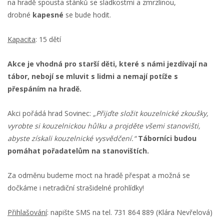
na hradě spousta stánků se sladkostmi a zmrzlinou,
drobné
kapesné
se bude hodit.
Kapacita
: 15 dětí
Akce je vhodná pro starší děti, které s námi jezdívají na
tábor, nebojí se mluvit s lidmi a nemají potíže s
přespáním na hradě.
Akci pořádá hrad Sovinec:
„Přijďte složit kouzelnické zkoušky,
vyrobte si kouzelnickou hůlku a projděte všemi stanovišti,
abyste získali kouzelnické vysvědčení.“
Táborníci budou
pomáhat pořadatelům na stanovištích.
Za odměnu budeme moct na hradě přespat a možná se
dočkáme i netradiční strašidelné prohlídky!
Přihlašování
: napište SMS na tel. 731 864 889 (Klára Nevřelová)