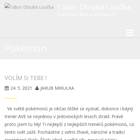
Tábor Dlouhá Loučka
Pionýrský tábor v Jedovnicích
Toggle
naviga
Pokemon
VOLÍM SI TEBE !
24. 5. 2021
JAKUB MIKULKA
Ve světě pokémonů je občas těžké se vyznat, dokonce i bájný
trenér AVE se nejednou v Jedovnických lesech ztratil. Právě
proto jsem tu My! Ti nejlepší z nejlepších trenérů pokémonů, co
tento svět zažil. Pocházíme z velmi žhavé, náročné a tradicí
propletené školy. Školy ohně a velké síly, nesoucí název