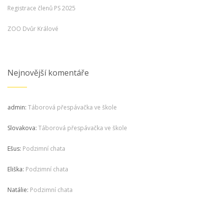
Registrace členů PS 2025
ZOO Dvůr Králové
Nejnovější komentáře
admin
:
Táborová přespávačka ve škole
Slovakova
:
Táborová přespávačka ve škole
Ešus
:
Podzimní chata
Eliška
:
Podzimní chata
Natálie
:
Podzimní chata