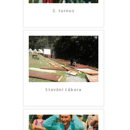
3. turnus
Stavění tábora