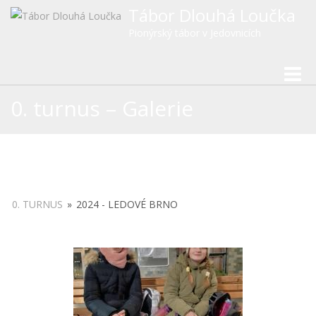
Tábor Dlouhá Loučka
Pionýrský tábor v Jedovnicích
Toggle
0. turnus – Galerie
0. TURNUS
»
2024 - LEDOVÉ BRNO